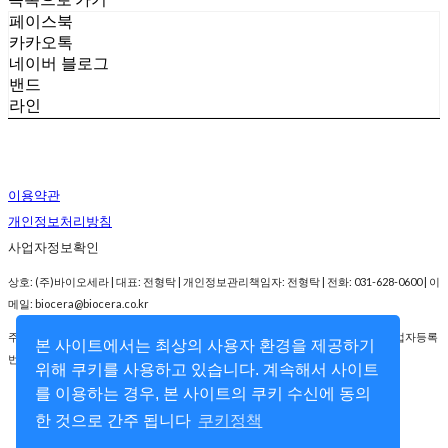
페이스북
카카오톡
네이버 블로그
밴드
라인
이용약관
개인정보처리방침
사업자정보확인
상호: (주)바이오세라 | 대표: 전형탁 | 개인정보관리책임자: 전형탁 | 전화: 031-628-0600 | 이
메일: biocera@biocera.co.kr
주소: 경기도 성남시 분당구 대왕판교로 700 코리아바이오파크 C동 2층 202호 | 사업자등록
본 사이트에서는 최상의 사용자 환경을 제공하기
번호:
214-86-60687
| 통신판매:
2007-경기성남-1092호
| 호스팅제공자: (주)식스샵
위해 쿠키를 사용하고 있습니다. 계속해서 사이트
를 이용하는 경우, 본 사이트의 쿠키 수신에 동의
한 것으로 간주 됩니다
쿠키정책