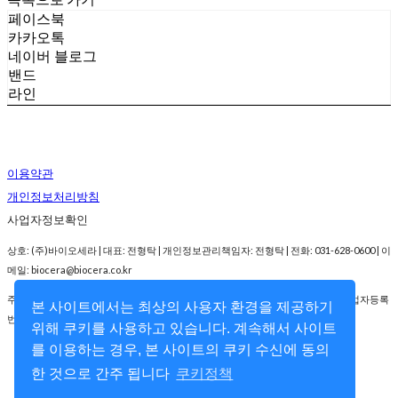
페이스북
카카오톡
네이버 블로그
밴드
라인
이용약관
개인정보처리방침
사업자정보확인
상호: (주)바이오세라 | 대표: 전형탁 | 개인정보관리책임자: 전형탁 | 전화: 031-628-0600 | 이
메일: biocera@biocera.co.kr
주소: 경기도 성남시 분당구 대왕판교로 700 코리아바이오파크 C동 2층 202호 | 사업자등록
본 사이트에서는 최상의 사용자 환경을 제공하기
번호:
214-86-60687
| 통신판매:
2007-경기성남-1092호
| 호스팅제공자: (주)식스샵
위해 쿠키를 사용하고 있습니다. 계속해서 사이트
를 이용하는 경우, 본 사이트의 쿠키 수신에 동의
한 것으로 간주 됩니다
쿠키정책